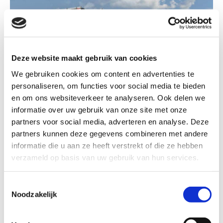
Deze website maakt gebruik van cookies
We gebruiken cookies om content en advertenties te
personaliseren, om functies voor social media te bieden
en om ons websiteverkeer te analyseren. Ook delen we
informatie over uw gebruik van onze site met onze
partners voor social media, adverteren en analyse. Deze
Vertrouw op de techniek van
partners kunnen deze gegevens combineren met andere
Ingenieursbureau Knipscheer
informatie die u aan ze heeft verstrekt of die ze hebben
verzameld op basis van uw gebruik van hun services.
Daar waar een architect een plan heeft voor een
ontwerp, wordt samen opgetrokken om te komen tot
Toestemmingsselectie
Noodzakelijk
een integraal ontwerp. U krijgt advies en begeleiding
voor technische installaties en bouw.